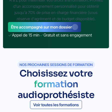
d'un accompagnement personnalisé pour obtenir
jusqu'à 70% de prise en charge financière (sous
réserve d'agrément et de budget disponible).
Être accompagné sur mon dossier
Appel de 15 min
Gratuit et sans engagement
NOS PROCHAINES SESSIONS DE FORMATION
Choisissez votre
formation
audioprothésiste
Voir toutes les formations