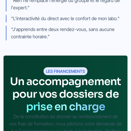
"Rien ne remplace l'énergie du groupe et le regard de
l'expert."
"L'interactivité du direct avec le confort de mon labo."
Présentiel
“J'apprends entre deux rendez-vous, sans aucune
Voir les formations en présentiel
contrainte horaire."
Visioconférence
Vidéo-learning
Voir les formations en visio
Voir les formations en vidéo-learning
LES FINANCEMENTS
Un accompagnement
pour vos dossiers de
prise en charge
De la constitution du dossier au remboursement de
vos frais de formation, nous pilotons votre demande de
A à Z pour maximiser vos droits à la formation. Profitez