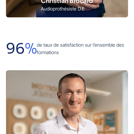
Christian Brocard
Audioprothésiste D.E
96
%
de taux de satisfaction sur l’ensemble des
formations