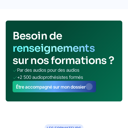
Bilan acouphénique (100%
Distanciel)
"Sécurisez votre diagnostic"
Besoin de
renseignements
sur nos formations ?
Par des audios pour des audios
+2 500 audioprothésistes formés
Être accompagné sur mon dossier
100% distanciel
DPC
100% Distanciel (2h30 en video-learning + 4h en
visioconférence +1h en video-learning + 30min
coaching)
Voir le programme